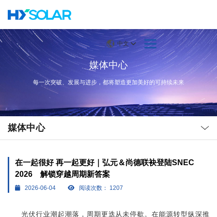
中文
媒体中心
每一次突破、发展与进步，都将塑造更加美好的可持续未来
Local
Nav
媒体中心
Open
Menu
在一起很好 再一起更好｜弘元＆尚德联袂登陆SNEC
2026 解锁穿越周期新答案
2026-06-04
阅读次数：
1207
光伏行业潮起潮落，周期更迭从未停歇。在能源转型纵深推