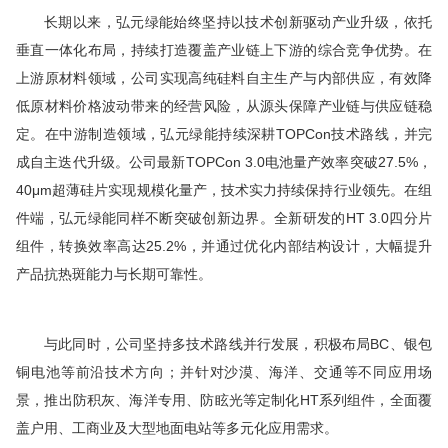
长期以来，弘元绿能始终坚持以技术创新驱动产业升级，依托
垂直一体化布局，持续打造覆盖产业链上下游的综合竞争优势。在
上游原材料领域，公司实现高纯硅料自主生产与内部供应，有效降
低原材料价格波动带来的经营风险，从源头保障产业链与供应链稳
定。在中游制造领域，弘元绿能持续深耕TOPCon技术路线，并完
成自主迭代升级。公司
最新
TOPCon 3.0电池量产效率突破27.5%，
40μm超薄硅片实现规模化量产，技术实力持续保持行业
领先
。在组
件端，弘元绿能同样不断突破创新边界。全新研发的HT 3.0四分片
组件，转换效率高达25.2%，并通过优化内部结构设计，大幅提升
产品抗热斑能力与长期可靠性。
与此同时，公司坚持多技术路线并行发展，积极布局BC、银包
铜电池等前沿技术方向；并针对沙漠、海洋、交通等不同应用场
景，推出防积灰、海洋专用、防眩光等定制化HT系列组件，全面覆
盖户用、工商业及大型地面电站等多元化应用需求。