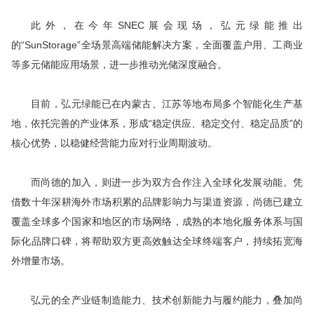
此外，在今年
SNEC
展会现场，弘元绿能推出
的“SunStorage”
全场
景高端储能解决方案，全面覆盖户用、工商业
等多元储能应用场景，进一步推动光储深度融合。
目前，弘元绿能已在内蒙古、江苏等地布局多个智能化生产基
地，依托完善的产业体系，形成“稳定供应、稳定交付、稳定品质”的
核心优势，以稳健经营能力应对行业周期波动。
而尚德的加入，则进一步为双方合作注入全球化发展动能。凭
借数十年深耕海外市场积累的品牌影响力与渠道资源，尚德已建立
覆盖全球多个
国家
和地区的市场网络，成熟的本地化服务体系与国
际化品牌口碑，将帮助双方更
高效
触达全球终端客户，持续拓宽海
外增量市场。
弘元的全产业链制造能力、技术创新能力与履约能力，叠加尚