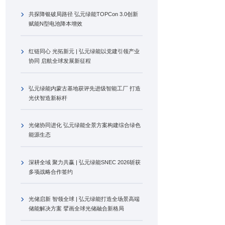
共探降银破局路径 弘元绿能TOPCon 3.0创新
赋能N型电池降本增效
红链同心 光拓新元 | 弘元绿能以党建引领产业
协同 启航全球发展新征程
弘元绿能内蒙古基地获评先进级智能工厂 打造
光伏智造新标杆
光储协同进化 弘元绿能全景方案构建综合绿色
能源生态
深耕全域 聚力共赢 | 弘元绿能SNEC 2026斩获
多项战略合作签约
光储启新 智领全球 | 弘元绿能打造全场景高端
储能解决方案 擘画全球光储融合新格局