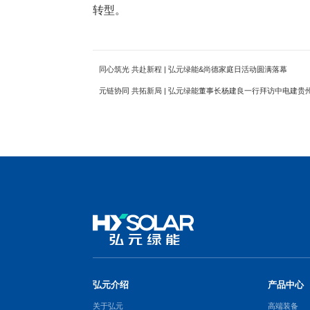
转型。
同心筑光 共赴新程 | 弘元绿能&尚德家庭日活动圆满落幕
元链协同 共拓新局 | 弘元绿能董事长杨建良一行拜访中电建贵
弘元介绍
产品中心
关于弘元
高端装备