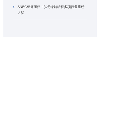
SNEC载誉而归！弘元绿能斩获多项行业重磅
大奖