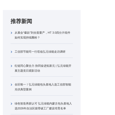
推荐新闻
从展会“爆款”到全面量产，HT 3.0四分片组件
如何实现持续圈粉？
工信部节能司一行莅临弘元绿能走访调研
红链同心聚合力 协同奋进拓新元 | 弘元绿能开
展主题党日观影活动
全区唯一！弘元绿能包头基地入选工信部智能
光伏典型案例
绿色智造再获认可 弘元绿能内蒙古包头基地入
选2026年自治区级零碳工厂建设培育名单