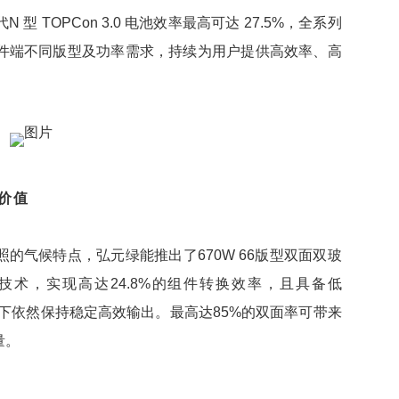
N 型 TOPCon 3.0 电池效率
最高
可达 27.5%，全系列
件端不同版型及功率需求，持续为用户提供
高效
率、高
价值
的气候特点，弘元绿能推出了670W 66版型双面双玻
池技术，实现高达24.8%的组件转换效率，且具备低
境下依然保持稳定
高效
输出。
最高
达85%的双面率可带来
量。