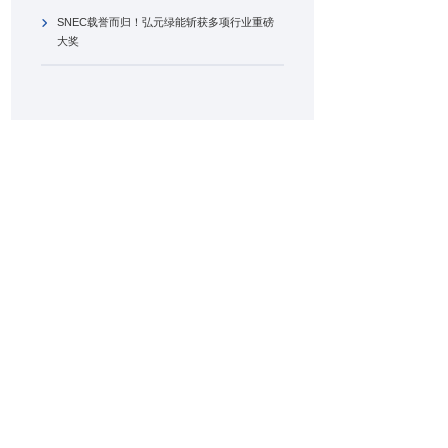
SNEC载誉而归！弘元绿能斩获多项行业重磅
大奖