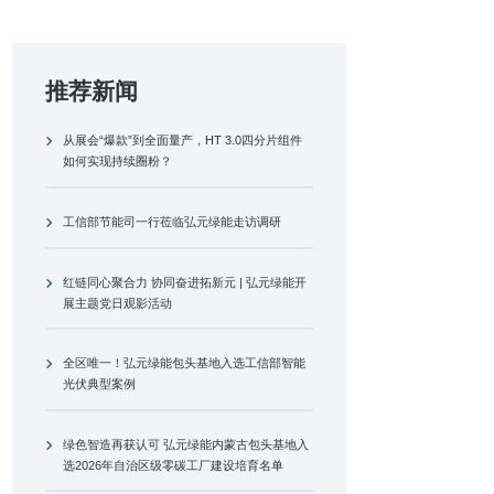
推荐新闻
从展会“爆款”到全面量产，HT 3.0四分片组件
如何实现持续圈粉？
工信部节能司一行莅临弘元绿能走访调研
红链同心聚合力 协同奋进拓新元 | 弘元绿能开
展主题党日观影活动
全区唯一！弘元绿能包头基地入选工信部智能
光伏典型案例
绿色智造再获认可 弘元绿能内蒙古包头基地入
选2026年自治区级零碳工厂建设培育名单