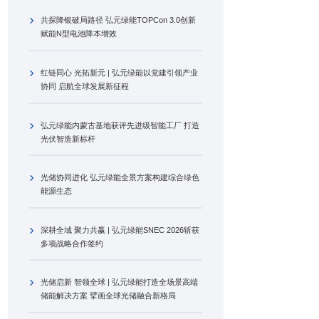
共探降银破局路径 弘元绿能TOPCon 3.0创新
赋能N型电池降本增效
红链同心 光拓新元 | 弘元绿能以党建引领产业
协同 启航全球发展新征程
弘元绿能内蒙古基地获评先进级智能工厂 打造
光伏智造新标杆
光储协同进化 弘元绿能全景方案构建综合绿色
能源生态
深耕全域 聚力共赢 | 弘元绿能SNEC 2026斩获
多项战略合作签约
光储启新 智领全球 | 弘元绿能打造全场景高端
储能解决方案 擘画全球光储融合新格局