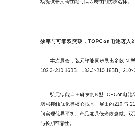
场提供兼具高性能与低碳属性的优质选择。
效率与可靠双突破，
TOPCon电池迈入3
本次展会，弘元绿能同步展出多款 N 型 
182.3×210-16BB、182.3×210-18BB、2
弘元绿能自主研发的N型TOPCon电池采用
增强接触优化等核心技术，展出的210 与 2
间实现优异平衡。产品兼具低光致衰减、双
与长期可靠性。