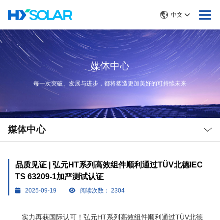
中文
媒体中心
每一次突破、发展与进步，都将塑造更加美好的可持续未来
Local
Nav
媒体中心
Open
Menu
品质见证 | 弘元HT系列高效组件顺利通过TÜV北德IEC
TS 63209-1加严测试认证
2025-09-19
阅读次数：
2304
实力再获国际认可！弘元HT系列高效组件顺利通过TÜV北德