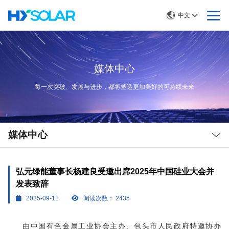
中文
媒体中心
每一次突破、发展与进步，都将塑造更加美好的可持续未来
Local
Nav
媒体中心
Open
Menu
弘元绿能董事长杨建良受邀出席2025年中国硅业大会并
发表致辞
2025-09-11
阅读次数：
2435
由中国有色金属工业协会主办、包头市人民政府特邀协办